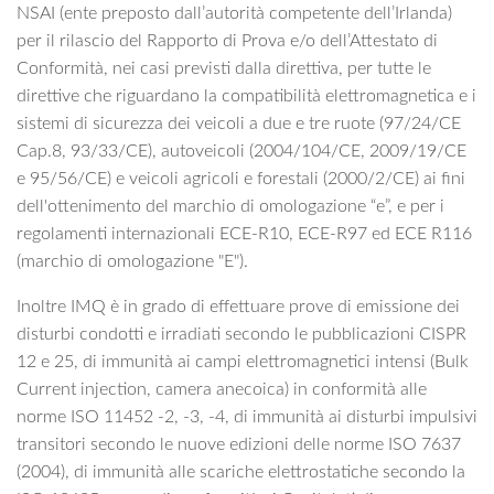
NSAI (ente preposto dall’autorità competente dell’Irlanda)
per il rilascio del Rapporto di Prova e/o dell’Attestato di
Conformità, nei casi previsti dalla direttiva, per tutte le
direttive che riguardano la compatibilità elettromagnetica e i
sistemi di sicurezza dei veicoli a due e tre ruote (97/24/CE
Cap.8, 93/33/CE), autoveicoli (2004/104/CE, 2009/19/CE
e 95/56/CE) e veicoli agricoli e forestali (2000/2/CE) ai fini
dell'ottenimento del marchio di omologazione “e”, e per i
regolamenti internazionali ECE-R10, ECE-R97 ed ECE R116
(marchio di omologazione "E").
Inoltre IMQ è in grado di effettuare prove di emissione dei
disturbi condotti e irradiati secondo le pubblicazioni CISPR
12 e 25, di immunità ai campi elettromagnetici intensi (Bulk
Current injection, camera anecoica) in conformità alle
norme ISO 11452 -2, -3, -4, di immunità ai disturbi impulsivi
transitori secondo le nuove edizioni delle norme ISO 7637
(2004), di immunità alle scariche elettrostatiche secondo la