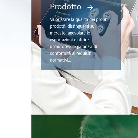
Prodotto
Valorizzare la qualità dei propri
prodotti, distinguersi sul
mercato, agevolare le
esportazioni e offrire
un’autorevole garanzia di
conformità ai requisiti
normativi...