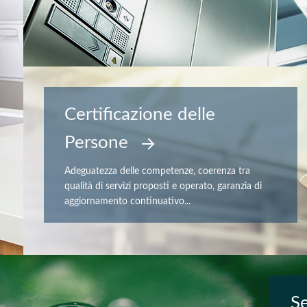
Certificazione delle
Persone
Adeguatezza delle competenze, coerenza tra
qualità di servizi proposti e operato, garanzia di
aggiornamento continuativo...
Se