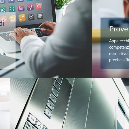
di
Prove
Apparecchia
competenze
nti,
normativo,
precise, af